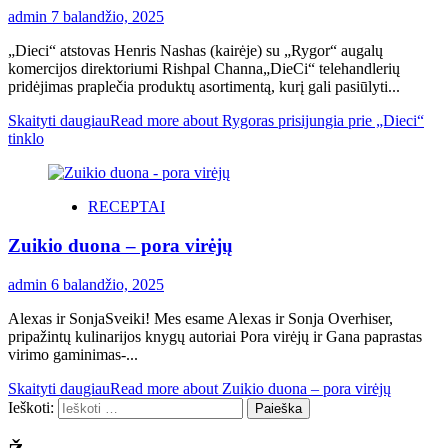
admin
7 balandžio, 2025
„Dieci“ atstovas Henris Nashas (kairėje) su „Rygor“ augalų
komercijos direktoriumi Rishpal Channa„DieCi“ telehandlerių
pridėjimas praplečia produktų asortimentą, kurį gali pasiūlyti...
Skaityti daugiau
Read more about Rygoras prisijungia prie „Dieci“
tinklo
RECEPTAI
Zuikio duona – pora virėjų
admin
6 balandžio, 2025
Alexas ir SonjaSveiki! Mes esame Alexas ir Sonja Overhiser,
pripažintų kulinarijos knygų autoriai Pora virėjų ir Gana paprastas
virimo gaminimas-...
Skaityti daugiau
Read more about Zuikio duona – pora virėjų
Ieškoti: