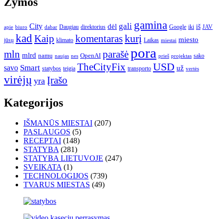
Žymos
gamina
gali
City
dėl
iš
Daugiau
direktorius
Google
iki
JAV
apie
biuro
dabar
kad
kurį
Kaip
komentaras
miesto
jūsų
klimato
Laikas
miestai
pora
mln
parašė
mlrd
namų
OpenAI
sako
projektas
naujas
nes
prieš
USD
TheCityFix
Smart
savo
už
statybos
teigia
transporto
vertės
virėjų
Įrašo
yra
Kategorijos
IŠMANŪS MIESTAI
(207)
PASLAUGOS
(5)
RECEPTAI
(148)
STATYBA
(281)
STATYBA LIETUVOJE
(247)
SVEIKATA
(1)
TECHNOLOGIJOS
(739)
TVARUS MIESTAS
(49)