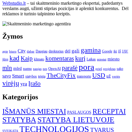
Webstudio.lt
– tai skaitmeninio marketingo ekspertai, padedantys
verslams augti, užimti stiprias pozicijas ir aplenkti konkurentus. Dėl
reklamos ir turinio talpinimo kreiptis.
Žymos
gamina
gali
City
dėl
iš
Daugiau
direktorius
Google
iki
JAV
apie
biuro
dabar
kad
kurį
Kaip
komentaras
miesto
jūsų
klimato
Laikas
miestai
pora
mln
parašė
mlrd
namų
OpenAI
sako
projektas
naujas
nes
prieš
USD
TheCityFix
Smart
savo
už
statybos
teigia
transporto
vertės
virėjų
Įrašo
yra
Kategorijos
IŠMANŪS MIESTAI
RECEPTAI
PASLAUGOS
STATYBA
STATYBA LIETUVOJE
TECHNOLOGIJOS
TVARUS
SVEIKATA