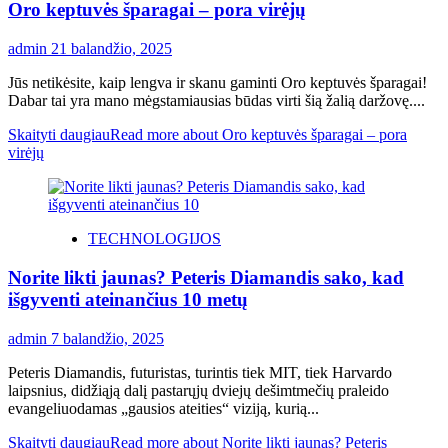
Oro keptuvės šparagai – pora virėjų
admin
21 balandžio, 2025
Jūs netikėsite, kaip lengva ir skanu gaminti Oro keptuvės šparagai!
Dabar tai yra mano mėgstamiausias būdas virti šią žalią daržovę....
Skaityti daugiau
Read more about Oro keptuvės šparagai – pora
virėjų
TECHNOLOGIJOS
Norite likti jaunas? Peteris Diamandis sako, kad
išgyventi ateinančius 10 metų
admin
7 balandžio, 2025
Peteris Diamandis, futuristas, turintis tiek MIT, tiek Harvardo
laipsnius, didžiąją dalį pastarųjų dviejų dešimtmečių praleido
evangeliuodamas „gausios ateities“ viziją, kurią...
Skaityti daugiau
Read more about Norite likti jaunas? Peteris