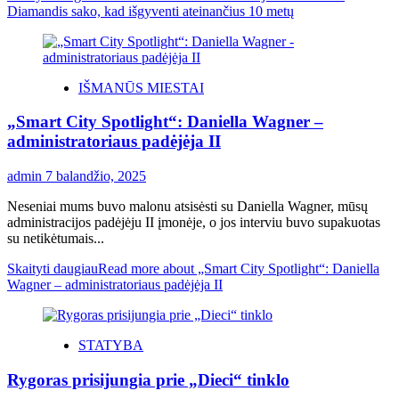
Diamandis sako, kad išgyventi ateinančius 10 metų
IŠMANŪS MIESTAI
„Smart City Spotlight“: Daniella Wagner –
administratoriaus padėjėja II
admin
7 balandžio, 2025
Neseniai mums buvo malonu atsisėsti su Daniella Wagner, mūsų
administracijos padėjėju II įmonėje, o jos interviu buvo supakuotas
su netikėtumais...
Skaityti daugiau
Read more about „Smart City Spotlight“: Daniella
Wagner – administratoriaus padėjėja II
STATYBA
Rygoras prisijungia prie „Dieci“ tinklo