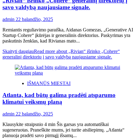
„Rivian“ išrinko „Cohere“ generalinį direktorių į
savo valdybą naujausiame signale.
admin
22 balandžio, 2025
Remiantis reguliavimo paraiška, Aidanas Gomezas, „Generative AI
Startup Cohere“ įkūrėjas ir generalinis direktorius. Paskyrimas yra
paskutinis ženklas, kad Rivianas mato...
Skaityti daugiau
Read more about „Rivian“ išrinko „Cohere“
generalinį direktorių į savo valdybą naujausiame signale.
IŠMANŪS MIESTAI
Atlanta, kad būtų galima pradėti atsparumo
klimatui veiksmų planą
admin
22 balandžio, 2025
Klausykite straipsnio 4 min Šis garsas yra automatiškai
sugeneruotas. Praneškite mums, jei turite atsiliepimų. „Atlanta“
planuoja pradėti savo pirmąjį išsamų...