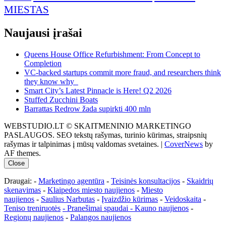
MIESTAS
Naujausi įrašai
Queens House Office Refurbishment: From Concept to
Completion
VC-backed startups commit more fraud, and researchers think
they know why
Smart City’s Latest Pinnacle is Here! Q2 2026
Stuffed Zucchini Boats
Barrattas Redrow žada supirkti 400 mln
WEBSTUDIO.LT © SKAITMENINIO MARKETINGO
PASLAUGOS. SEO tekstų rašymas, turinio kūrimas, straipsnių
rašymas ir talpinimas į mūsų valdomas svetaines.
|
CoverNews
by
AF themes.
Close
Draugai: -
Marketingo agentūra
-
Teisinės konsultacijos
-
Skaidrių
skenavimas
-
Klaipedos miesto naujienos
-
Miesto
naujienos
-
Saulius Narbutas
-
Įvaizdžio kūrimas
-
Veidoskaita
-
Teniso treniruotės
- Pranešimai spaudai -
Kauno naujienos
-
Regionų naujienos
-
Palangos naujienos