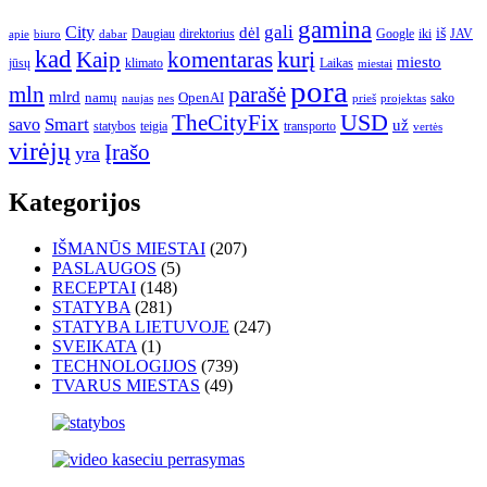
gamina
gali
City
dėl
iš
Daugiau
direktorius
Google
iki
JAV
apie
biuro
dabar
kad
kurį
Kaip
komentaras
miesto
jūsų
klimato
Laikas
miestai
pora
mln
parašė
mlrd
namų
OpenAI
sako
projektas
naujas
nes
prieš
USD
TheCityFix
Smart
savo
už
statybos
teigia
transporto
vertės
virėjų
Įrašo
yra
Kategorijos
IŠMANŪS MIESTAI
(207)
PASLAUGOS
(5)
RECEPTAI
(148)
STATYBA
(281)
STATYBA LIETUVOJE
(247)
SVEIKATA
(1)
TECHNOLOGIJOS
(739)
TVARUS MIESTAS
(49)