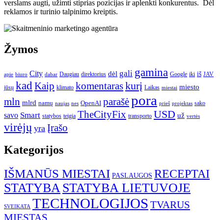
verslams augti, užimti stiprias pozicijas ir aplenkti konkurentus. Dėl
reklamos ir turinio talpinimo kreiptis.
Žymos
gamina
gali
City
dėl
iš
Daugiau
direktorius
Google
iki
JAV
apie
biuro
dabar
kad
kurį
Kaip
komentaras
miesto
jūsų
klimato
Laikas
miestai
pora
mln
parašė
mlrd
namų
OpenAI
sako
projektas
naujas
nes
prieš
USD
TheCityFix
Smart
savo
už
statybos
teigia
transporto
vertės
virėjų
Įrašo
yra
Kategorijos
IŠMANŪS MIESTAI
RECEPTAI
PASLAUGOS
STATYBA
STATYBA LIETUVOJE
TECHNOLOGIJOS
TVARUS
SVEIKATA
MIESTAS