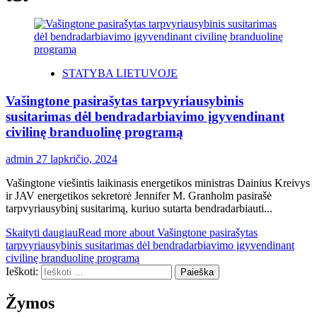
STATYBA LIETUVOJE
Vašingtone pasirašytas tarpvyriausybinis
susitarimas dėl bendradarbiavimo įgyvendinant
civilinę branduolinę programą
admin
27 lapkričio, 2024
Vašingtone viešintis laikinasis energetikos ministras Dainius Kreivys
ir JAV energetikos sekretorė Jennifer M. Granholm pasirašė
tarpvyriausybinį susitarimą, kuriuo sutarta bendradarbiauti...
Skaityti daugiau
Read more about Vašingtone pasirašytas
tarpvyriausybinis susitarimas dėl bendradarbiavimo įgyvendinant
civilinę branduolinę programą
Ieškoti:
Žymos