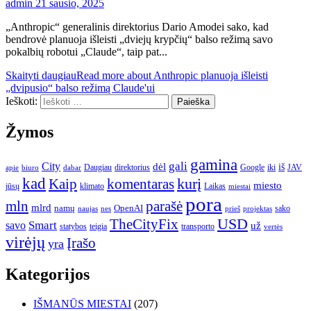
admin
21 sausio, 2025
„Anthropic“ generalinis direktorius Dario Amodei sako, kad
bendrovė planuoja išleisti „dviejų krypčių“ balso režimą savo
pokalbių robotui „Claude“, taip pat...
Skaityti daugiau
Read more about Anthropic planuoja išleisti
„dvipusio“ balso režimą Claude'ui
Ieškoti:
Žymos
gamina
gali
City
dėl
iš
Daugiau
direktorius
Google
iki
JAV
apie
biuro
dabar
kad
kurį
Kaip
komentaras
miesto
jūsų
klimato
Laikas
miestai
pora
mln
parašė
mlrd
namų
OpenAI
sako
projektas
naujas
nes
prieš
USD
TheCityFix
Smart
savo
už
statybos
teigia
transporto
vertės
virėjų
Įrašo
yra
Kategorijos
IŠMANŪS MIESTAI
(207)