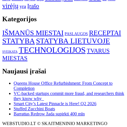
virėjų
Įrašo
yra
Kategorijos
IŠMANŪS MIESTAI
RECEPTAI
PASLAUGOS
STATYBA
STATYBA LIETUVOJE
TECHNOLOGIJOS
TVARUS
SVEIKATA
MIESTAS
Naujausi įrašai
Queens House Office Refurbishment: From Concept to
Completion
VC-backed startups commit more fraud, and researchers think
they know why
Smart City’s Latest Pinnacle is Here! Q2 2026
Stuffed Zucchini Boats
Barrattas Redrow žada supirkti 400 mln
WEBSTUDIO.LT © SKAITMENINIO MARKETINGO