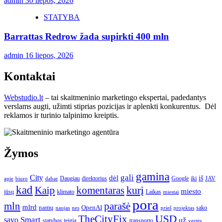
admin
30 liepos, 2026
STATYBA
Barrattas Redrow žada supirkti 400 mln
admin
16 liepos, 2026
Kontaktai
Webstudio.lt
– tai skaitmeninio marketingo ekspertai, padedantys
verslams augti, užimti stiprias pozicijas ir aplenkti konkurentus. Dėl
reklamos ir turinio talpinimo kreiptis.
Žymos
gamina
gali
City
dėl
iš
Daugiau
direktorius
Google
iki
JAV
apie
biuro
dabar
kad
kurį
Kaip
komentaras
miesto
jūsų
klimato
Laikas
miestai
pora
mln
parašė
mlrd
namų
OpenAI
sako
projektas
naujas
nes
prieš
USD
TheCityFix
Smart
savo
už
statybos
teigia
transporto
vertės