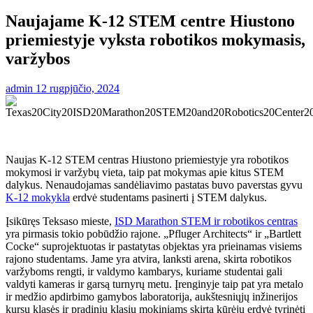
Naujajame K-12 STEM centre Hiustono
priemiestyje vyksta robotikos mokymasis,
varžybos
admin
12 rugpjūčio, 2024
Naujas K-12 STEM centras Hiustono priemiestyje yra robotikos
mokymosi ir varžybų vieta, taip pat mokymas apie kitus STEM
dalykus. Nenaudojamas sandėliavimo pastatas buvo paverstas gyvu
K-12 mokykla
erdvė studentams pasinerti į STEM dalykus.
Įsikūręs Teksaso mieste,
ISD Marathon STEM ir robotikos centras
yra pirmasis tokio pobūdžio rajone. „Pfluger Architects“ ir „Bartlett
Cocke“ suprojektuotas ir pastatytas objektas yra prieinamas visiems
rajono studentams. Jame yra atvira, lanksti arena, skirta robotikos
varžyboms rengti, ir valdymo kambarys, kuriame studentai gali
valdyti kameras ir garsą turnyrų metu. Įrenginyje taip pat yra metalo
ir medžio apdirbimo gamybos laboratorija, aukštesniųjų inžinerijos
kursų klasės ir pradinių klasių mokiniams skirta kūrėjų erdvė tyrinėti