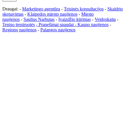
Draugai: -
Marketingo agentūra
-
Teisinės konsultacijos
-
Skaidrių
skenavimas
-
Klaipedos miesto naujienos
-
Miesto
naujienos
-
Saulius Narbutas
-
Įvaizdžio kūrimas
-
Veidoskaita
-
Teniso treniruotės
- Pranešimai spaudai -
Kauno naujienos
-
Regionų naujienos
-
Palangos naujienos