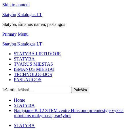
Skip to content
Statybų Katalogas.LT
Statyba, išmanūs namai, paslaugos
Primary Menu
Statybų Katalogas.LT
STATYBA LIETUVOJE
STATYBA
TVARUS MIESTAS
IŠMANŪS MIESTAI
TECHNOLOGIJOS
PASLAUGOS
Ieškoti:
Home
STATYBA
Naujajame K-12 STEM centre Hiustono priemiestyje vyksta
robotikos mokymasis, varžybos
STATYBA