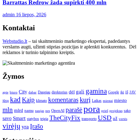
Barrattas Redrow žada supirkti 400 mln
admin
16 liepos, 2026
Kontaktai
Webstudio.lt
– tai skaitmeninio marketingo ekspertai, padedantys
verslams augti, užimti stiprias pozicijas ir aplenkti konkurentus. Dėl
reklamos ir turinio talpinimo kreiptis.
Žymos
gamina
gali
City
dėl
iš
Daugiau
direktorius
Google
iki
JAV
apie
biuro
dabar
kad
kurį
Kaip
komentaras
miesto
jūsų
klimato
Laikas
miestai
pora
mln
parašė
mlrd
namų
OpenAI
sako
projektas
naujas
nes
prieš
USD
TheCityFix
Smart
savo
už
statybos
teigia
transporto
vertės
virėjų
Įrašo
yra