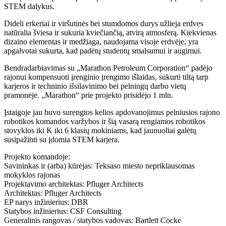
STEM dalykus.
Dideli erkeriai ir viršutinės bei stumdomos durys užlieja erdves
natūralia šviesa ir sukuria kviečiančią, atvirą atmosferą. Kiekvienas
dizaino elementas ir medžiaga, naudojama visoje erdvėje, yra
apgalvotai sukurta, kad padėtų studentų smalsumui ir augimui.
Bendradarbiavimas su „Marathon Petroleum Corporation“ padėjo
rajonui kompensuoti įrenginio įrengimo išlaidas, sukurti tiltą tarp
karjeros ir techninio išsilavinimo bei pelningų darbo vietų
pramonėje. „Marathon“ prie projekto prisidėjo 1 mln.
Įstaigoje jau buvo surengtos kelios apdovanojimus pelniusios rajono
robotikos komandos varžybos ir šią vasarą rengiamos robotikos
stovyklos iki K iki 6 klasių mokiniams, kad jaunuoliai galėtų
susipažinti su įdomia STEM karjera.
Projekto komandoje:
Savininkas ir (arba) kūrėjas: Teksaso miesto nepriklausomas
mokyklos rajonas
Projektavimo architektas: Pfluger Architects
Architektas: Pfluger Architects
EP narys inžinierius: DBR
Statybos inžinierius: CSF Consulting
Generalinis rangovas / statybos vadovas: Bartlett Cocke