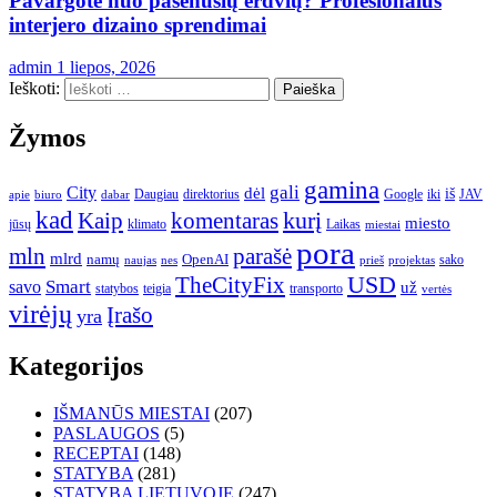
Pavargote nuo pasenusių erdvių? Profesionalūs
interjero dizaino sprendimai
admin
1 liepos, 2026
Ieškoti:
Žymos
gamina
gali
City
dėl
iš
Daugiau
direktorius
Google
iki
JAV
apie
biuro
dabar
kad
kurį
Kaip
komentaras
miesto
jūsų
klimato
Laikas
miestai
pora
mln
parašė
mlrd
namų
OpenAI
sako
projektas
naujas
nes
prieš
USD
TheCityFix
Smart
savo
už
statybos
teigia
transporto
vertės
virėjų
Įrašo
yra
Kategorijos
IŠMANŪS MIESTAI
(207)
PASLAUGOS
(5)
RECEPTAI
(148)
STATYBA
(281)
STATYBA LIETUVOJE
(247)