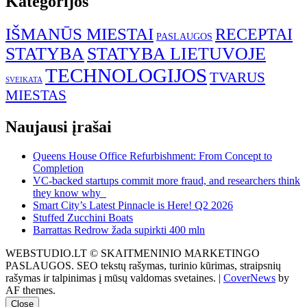
Kategorijos
IŠMANŪS MIESTAI
RECEPTAI
PASLAUGOS
STATYBA
STATYBA LIETUVOJE
TECHNOLOGIJOS
TVARUS
SVEIKATA
MIESTAS
Naujausi įrašai
Queens House Office Refurbishment: From Concept to
Completion
VC-backed startups commit more fraud, and researchers think
they know why
Smart City’s Latest Pinnacle is Here! Q2 2026
Stuffed Zucchini Boats
Barrattas Redrow žada supirkti 400 mln
WEBSTUDIO.LT © SKAITMENINIO MARKETINGO
PASLAUGOS. SEO tekstų rašymas, turinio kūrimas, straipsnių
rašymas ir talpinimas į mūsų valdomas svetaines.
|
CoverNews
by
AF themes.
Close